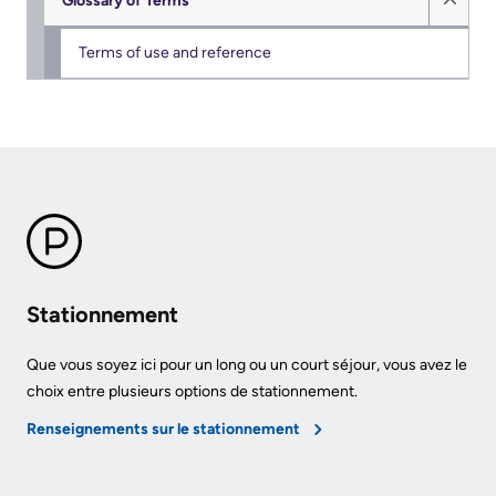
Glossary of Terms
Are
Addiction
Hide
S’adapter
Here
Care
Gloss
Terms of use and reference
à
of
Pediatric
Accessibility
l’évolution
Term
Care
at
de
sub
KHSC
notre
Surgical
menu
milieu
Care
Conversations
with
Our
More...
your
mission,
care
vision
Patient
Stationnement
team
and
Support
values
&
Que vous soyez ici pour un long ou un court séjour, vous avez le
Food
choix entre plusieurs options de stationnement.
Services
and
Orientations
Renseignements sur le stationnement
shops
Stratégiques
Ininew
Patient
More...
More...