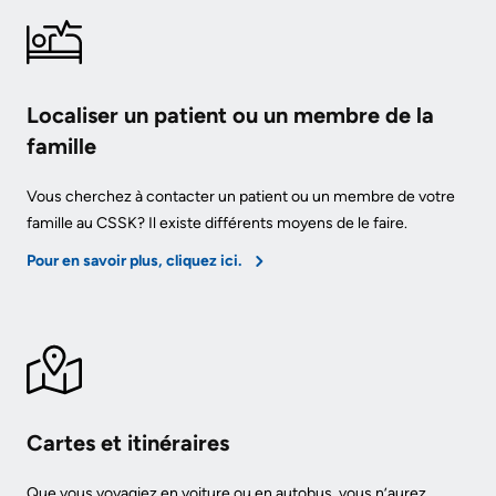
Services
Preparing
Notre
Patient
to
rendement
&
Localiser un patient ou un membre de la
leave
Family
Notre
famille
the
Resources
carte
Hospital
Vous cherchez à contacter un patient ou un membre de votre
de
Pharmacy
famille au CSSK? Il existe différents moyens de le faire.
Billing
pointage
Privacy
Pour en savoir plus, cliquez ici.
and
Qualité
expenses
Spiritual
et
Health
sécurité
Visiting
du
A
Test
patient
Patient
and
Cartes et itinéraires
Scans
Responsabilité
Find
financière
Que vous voyagiez en voiture ou en autobus, vous n’aurez