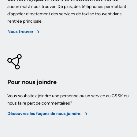
More...
or
aucun mal à nous trouver. De plus, des téléphones permettant
contact
More...
d’appeler directement des services de taxi se trouvent dans
a
l’entrée principale.
Innovation
patient
Nous trouver
@
Hand
KHSC
Hygiene
Senior
and
Leadership
Infection
Team
Prevention
Pour nous joindre
Board
Places
of
Vous souhaitez joindre une personne ou un service au CSSK ou
to
nous faire part de commentaires?
Directors
Stay
Découvrez les façons de nous joindre.
More...
Board
related
Virtual