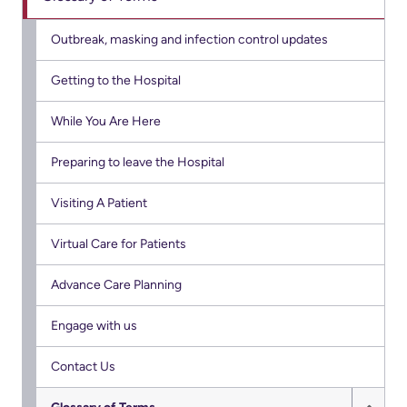
générales
Areas
Nos
sur
Research
Outbreak, masking and infection control updates
of
emplacements
le
Care
d'hôpitaux
Learning
Getting to the Hospital
stationnement
prédécesseurs
Health-care Providers
Cancer
Where
While You Are Here
More...
Care
to
Staff Wellness
Preparing to leave the Hospital
check
Critical
Notre
in
Visiting A Patient
Care
stratégie
when
pour
Virtual Care for Patients
Labour
I
transformer
and
arrive
les
Advance Care Planning
Delivery
soins
More...
Engage with us
ensemble
Mental
While
2024-
Health
Contact Us
You
2027
and