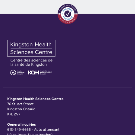
documents
Care
Board
for
Recruitment
Patients
More...
Privacy
and
Conseillers
Consent
à
l’expérience
Advance
patient
Care
Planning
Conseil
Kingston Health Sciences Centre
consultatif
Engage
76 Stuart Street
des
Kingston Ontario
with
K7L 2V7
patients
us
General Inquiries
et
613-549-6666 - Auto attendant
Relations
des
(if you know the extension)