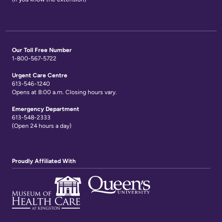
avec
familles
les
Protection
patients
Our Toll Free Number
des
1-800-567-5722
Contact
renseignements
Urgent Care Centre
Us
personnels
613-546-1240
Opens at 8:00 a.m. Closing hours vary.
et
Glossary
accès
Emergency Department
of
613-548-2333
à
(Open 24 hours a day)
Terms
l'information
Terms
My
Proudly Affiliated With
of
Healthcare
use
Information
and
reference
Freedom