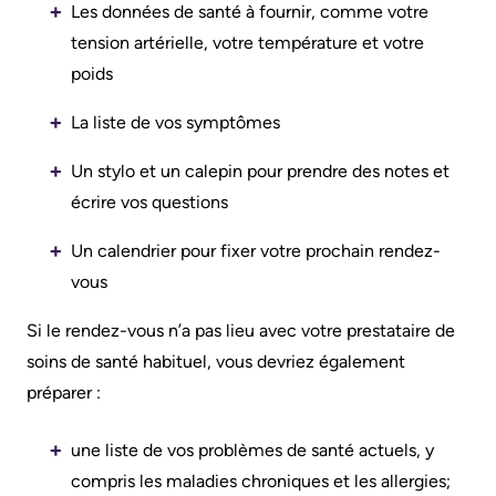
More...
or
Les données de santé à fournir, comme votre
contact
More...
tension artérielle, votre température et votre
a
poids
Innovation
patient
La liste de vos symptômes
@
Hand
KHSC
Un stylo et un calepin pour prendre des notes et
Hygiene
écrire vos questions
Senior
and
Leadership
Infection
Un calendrier pour fixer votre prochain rendez-
Team
Prevention
vous
Board
Places
Si le rendez-vous n’a pas lieu avec votre prestataire de
of
to
soins de santé habituel, vous devriez également
Directors
Stay
préparer :
More...
Board
une liste de vos problèmes de santé actuels, y
related
compris les maladies chroniques et les allergies;
Virtual