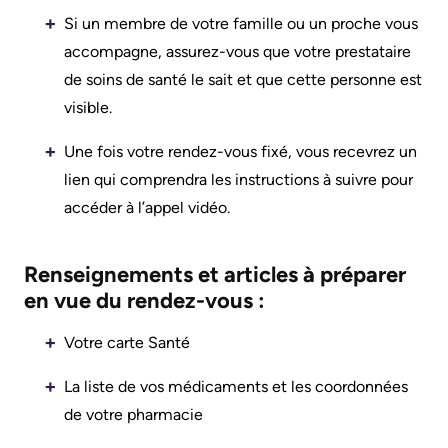
Services
Si un membre de votre famille ou un proche vous
Preparing
Notre
accompagne, assurez-vous que votre prestataire
Patient
to
rendement
de soins de santé le sait et que cette personne est
&
leave
visible.
Family
Notre
the
Resources
Une fois votre rendez-vous fixé, vous recevrez un
carte
Hospital
lien qui comprendra les instructions à suivre pour
de
Pharmacy
accéder à l’appel vidéo.
Billing
pointage
Privacy
and
Qualité
expenses
Renseignements et articles à préparer
Spiritual
et
en vue du rendez-vous :
Health
sécurité
Visiting
du
Votre carte Santé
A
Test
patient
Patient
and
La liste de vos médicaments et les coordonnées
Scans
Responsabilité
de votre pharmacie
Find
financière