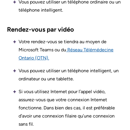
Are
Addiction
Vous pouvez utiliser un téléphone ordinaire ou un
S’adapter
Here
Care
téléphone intelligent.
à
Pediatric
Accessibility
l’évolution
Rendez-vous par vidéo
Care
at
de
KHSC
notre
Votre rendez-vous se tiendra au moyen de
Surgical
milieu
Microsoft Teams ou du
Réseau Télémédecine
Care
Conversations
Ontario (OTN).
with
Our
More...
your
mission,
Vous pouvez utiliser un téléphone intelligent, un
care
vision
ordinateur ou une tablette.
Patient
team
and
Support
Si vous utilisez Internet pour l’appel vidéo,
values
&
Food
assurez-vous que votre connexion Internet
Services
and
Orientations
fonctionne. Dans bien des cas, il est préférable
shops
Stratégiques
d’avoir une connexion filaire qu’une connexion
Ininew
sans fil.
Patient
More...
More...