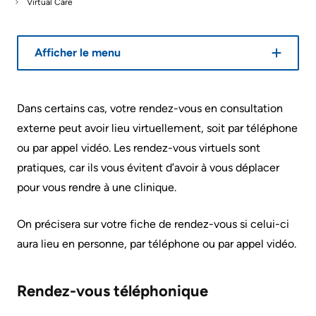
Virtual Care
générales
Areas
Nos
sur
Research
of
emplacements
le
Care
Afficher le menu
d'hôpitaux
Learning
stationnement
prédécesseurs
Health-care Providers
Cancer
Where
More...
Dans certains cas, votre rendez-vous en consultation
Care
to
Staff Wellness
externe peut avoir lieu virtuellement, soit par téléphone
check
Critical
Notre
ou par appel vidéo. Les rendez-vous virtuels sont
in
Care
stratégie
pratiques, car ils vous évitent d’avoir à vous déplacer
when
pour
pour vous rendre à une clinique.
Labour
I
transformer
and
arrive
les
On précisera sur votre fiche de rendez-vous si celui-ci
Delivery
soins
aura lieu en personne, par téléphone ou par appel vidéo.
More...
ensemble
Mental
While
2024-
Health
Rendez-vous téléphonique
You
2027
and