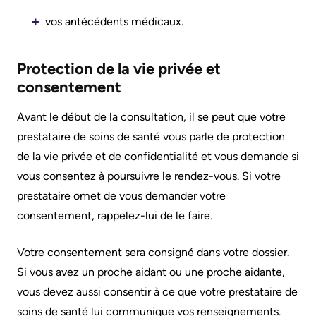
documents
Care
vos antécédents médicaux.
Board
for
Recruitment
Patients
Protection de la vie privée et
More...
consentement
Privacy
and
Avant le début de la consultation, il se peut que votre
Conseillers
Consent
prestataire de soins de santé vous parle de protection
à
de la vie privée et de confidentialité et vous demande si
l’expérience
Advance
vous consentez à poursuivre le rendez-vous. Si votre
patient
Care
prestataire omet de vous demander votre
Planning
consentement, rappelez-lui de le faire.
Conseil
consultatif
Engage
Votre consentement sera consigné dans votre dossier.
des
with
Si vous avez un proche aidant ou une proche aidante,
patients
us
vous devez aussi consentir à ce que votre prestataire de
et
soins de santé lui communique vos renseignements.
Relations
des