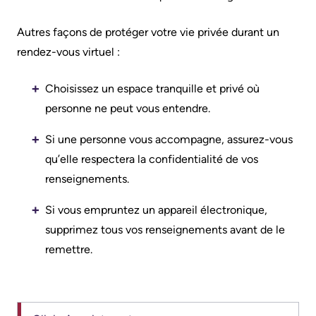
avec
familles
Autres façons de protéger votre vie privée durant un
les
rendez-vous virtuel :
Protection
patients
des
Choisissez un espace tranquille et privé où
Contact
renseignements
personne ne peut vous entendre.
Us
personnels
et
Si une personne vous accompagne, assurez-vous
Glossary
accès
qu’elle respectera la confidentialité de vos
of
à
renseignements.
Terms
l'information
Si vous empruntez un appareil électronique,
Terms
supprimez tous vos renseignements avant de le
My
of
remettre.
Healthcare
use
Information
and
reference
Freedom