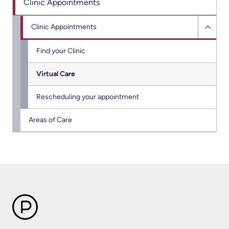
Clinic Appointments
of
Frequently
Information
Clinic Appointments
Asked
Hide
Video
Questions
Clinic
Find your Clinic
Surveillance
Appo
use
Virtual Care
sub
at
menu
KHSC
Rescheduling your appointment
More...
Areas of Care
Our
Foundation
Inclusion
@
KHSC