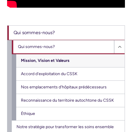
More...
or
contact
More...
a
Innovation
patient
Qui sommes-nous?
@
Hand
KHSC
Qui sommes-nous?
Hygiene
Hide
Senior
and
Qui
Mission, Vision et Valeurs
Leadership
Infection
somm
Team
Prevention
Accord d'exploitation du CSSK
nous?
sub
Board
Places
Nos emplacements d'hôpitaux prédécesseurs
menu
of
to
Reconnaissance du territoire autochtone du CSSK
Directors
Stay
Éthique
More...
Board
related
Notre stratégie pour transformer les soins ensemble
Virtual