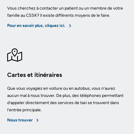
of
Vous cherchez à contacter un patient ou un membre de votre
Frequently
Information
famille au CSSK? Il existe différents moyens de le faire.
Asked
Video
Questions
Pour en savoir plus, cliquez ici.
Surveillance
use
at
KHSC
More...
Cartes et itinéraires
Our
Que vous voyagiez en voiture ou en autobus, vous n’aurez
Foundation
aucun mal à nous trouver. De plus, des téléphones permettant
d’appeler directement des services de taxi se trouvent dans
Inclusion
l’entrée principale.
@
Nous trouver
KHSC