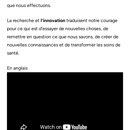
Services
que nous effectuons.
Preparing
Notre
Patient
La recherche et
l’innovation
traduisent notre courage
to
rendement
&
pour ce qui est d’essayer de nouvelles choses, de
leave
Family
Notre
remettre en question ce que nous savons, de créer de
the
Resources
carte
nouvelles connaissances et de transformer les soins de
Hospital
de
santé.
Pharmacy
Billing
pointage
Privacy
En anglais
and
Qualité
expenses
Spiritual
et
Health
sécurité
Visiting
du
A
Test
patient
Patient
and
Scans
Responsabilité
Find
financière