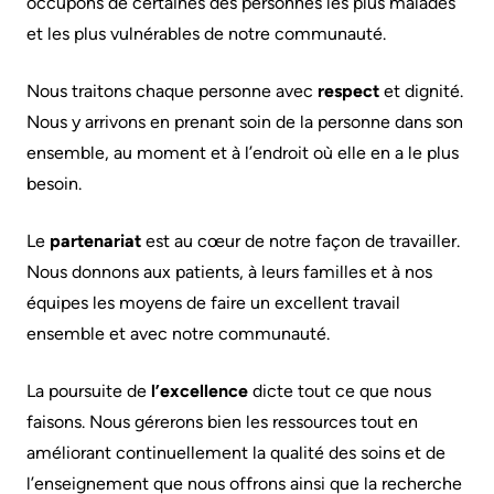
occupons de certaines des personnes les plus malades
Are
Addiction
S’adapter
et les plus vulnérables de notre communauté.
Here
Care
à
Pediatric
Nous traitons chaque personne avec
respect
et dignité.
Accessibility
l’évolution
Care
Nous y arrivons en prenant soin de la personne dans son
at
de
ensemble, au moment et à l’endroit où elle en a le plus
KHSC
notre
Surgical
besoin.
milieu
Care
Conversations
with
Our
Le
partenariat
est au cœur de notre façon de travailler.
More...
your
mission,
Nous donnons aux patients, à leurs familles et à nos
care
vision
Patient
équipes les moyens de faire un excellent travail
team
and
Support
ensemble et avec notre communauté.
values
&
Food
La poursuite de
l’excellence
dicte tout ce que nous
Services
and
Orientations
faisons. Nous gérerons bien les ressources tout en
shops
Stratégiques
Ininew
améliorant continuellement la qualité des soins et de
Patient
l’enseignement que nous offrons ainsi que la recherche
More...
More...