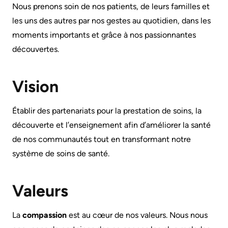
générales
Nous prenons soin de nos patients, de leurs familles et
Areas
Nos
sur
Research
les uns des autres par nos gestes au quotidien, dans les
of
emplacements
le
moments importants et grâce à nos passionnantes
Care
d'hôpitaux
Learning
stationnement
découvertes.
prédécesseurs
Health-care Providers
Cancer
Where
More...
Care
Vision
to
Staff Wellness
check
Critical
Notre
Établir des partenariats pour la prestation de soins, la
in
Care
stratégie
découverte et l’enseignement afin d’améliorer la santé
when
pour
Labour
de nos communautés tout en transformant notre
I
transformer
and
système de soins de santé.
arrive
les
Delivery
soins
More...
Valeurs
ensemble
Mental
While
2024-
Health
La
compassion
est au cœur de nos valeurs. Nous nous
You
2027
and