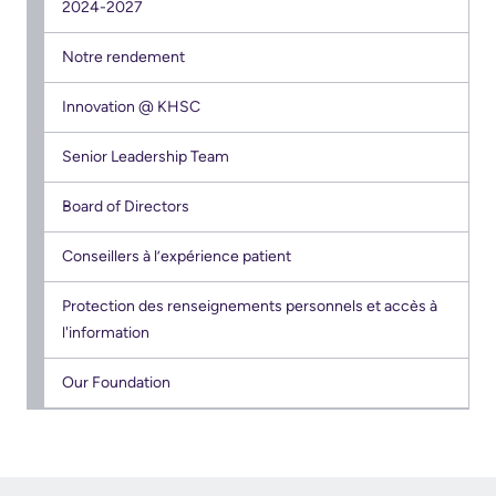
documents
2024-2027
Care
Board
for
Notre rendement
Recruitment
Patients
Innovation @ KHSC
More...
Privacy
Senior Leadership Team
and
Conseillers
Consent
Board of Directors
à
l’expérience
Conseillers à l’expérience patient
Advance
patient
Care
Protection des renseignements personnels et accès à
Planning
l'information
Conseil
consultatif
Engage
Our Foundation
des
with
patients
us
et
Relations
des