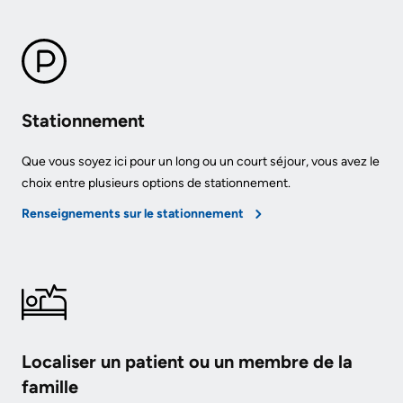
avec
familles
les
Protection
patients
des
Stationnement
Contact
renseignements
Us
personnels
Que vous soyez ici pour un long ou un court séjour, vous avez le
et
choix entre plusieurs options de stationnement.
Glossary
accès
of
Renseignements sur le stationnement
à
Terms
l'information
Terms
My
of
Healthcare
use
Information
and
Localiser un patient ou un membre de la
reference
Freedom
famille