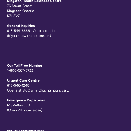
Kingston Health Sciences Centre
of
76 Stuart Street
Frequently
Information
Kingston Ontario
K7L 2V7
Asked
Video
Questions
General Inquiries
Surveillance
613-549-6666 - Auto attendant
(if you know the extension)
use
at
KHSC
Our Toll Free Number
More...
1-800-567-5722
Urgent Care Centre
Our
613-546-1240
Opens at 8:00 a.m. Closing hours vary.
Foundation
Emergency Department
Inclusion
613-548-2333
(Open 24 hours a day)
@
KHSC