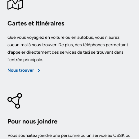
documents
Care
Board
for
Cartes et itinéraires
Recruitment
Patients
More...
Que vous voyagiez en voiture ou en autobus, vous n’aurez
Privacy
aucun mal à nous trouver. De plus, des téléphones permettant
and
d’appeler directement des services de taxi se trouvent dans
Conseillers
Consent
l’entrée principale.
à
l’expérience
Nous trouver
Advance
patient
Care
Planning
Conseil
consultatif
Engage
des
with
Pour nous joindre
patients
us
et
Vous souhaitez joindre une personne ou un service au CSSK ou
Relations
des