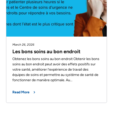
Are
Addiction
S’adapter
Here
Care
à
Pediatric
Accessibility
l’évolution
Care
at
de
KHSC
notre
Surgical
milieu
Care
March 26, 2026
Conversations
Les bons soins au bon endroit
with
Our
More...
Obtenez les bons soins au bon endroit Obtenir les bons
your
mission,
soins au bon endroit peut avoir des effets positifs sur
care
vision
Patient
votre santé, améliorer l’expérience de travail des
team
and
équipes de soins et permettre au système de santé de
Support
fonctionner de manière optimale. Au...
values
&
Food
Services
Read More
and
Orientations
shops
Stratégiques
Ininew
Patient
More...
More...