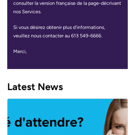
générales
consulter la version française de la page-décrivant
Areas
Nos
sur
Research
nos Services.
of
emplacements
le
Care
d'hôpitaux
Learning
stationnement
Si vous désirez obtenir plus d’informations,
prédécesseurs
veuillez nous contacter au 613 549-6666.
Health-care Providers
Cancer
Where
More...
Care
to
Staff Wellness
Merci,
check
Critical
Notre
in
Care
stratégie
when
pour
Labour
I
Latest News
transformer
and
arrive
les
Delivery
soins
More...
ensemble
Mental
While
2024-
Health
You
2027
and