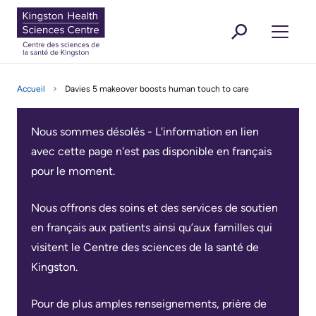
contenu
GLISH
ANÇAIS
EN
FR
sitemap
MEN
principal
KHSC
Featured News Stories
For Media
Kingston
Are You A... ?
Donate
Working And Volunteering
Secondar
Outbreak,
Clinic
Qui
Research
Are You A... ?
Health
Button
Learning
Accueil
Davies 5 makeover boosts human touch to care
masking
Appointments
sommes-
menu
Health-Care Providers
Sciences
Staff Wellness
Ouvrir
Patients, familles et visiteurs
Menu
and
nous?
Centre
Find
Nous sommes désolés - L'information en lien
infection
your
Mission,
avec cette page n'est pas disponible en français
control
Ouvrir
Services de soins et de soutien
Clinic
Vision
pour le moment.
updates
et
Ouvrir
À propos
Virtual
Getting
Nous offrons des soins et des services de soutien
Valeurs
Care
to
en français aux patients ainsi qu’aux familles qui
Accord
the
visitent le Centre des sciences de la santé de
Featured News Stories
Rescheduling
d'exploitation
Hospital
Kingston.
Secondary
your
du
For Media
appointment
menu
Informations
CSSK
Pour de plus amples renseignements, prière de
Working and Volunteering