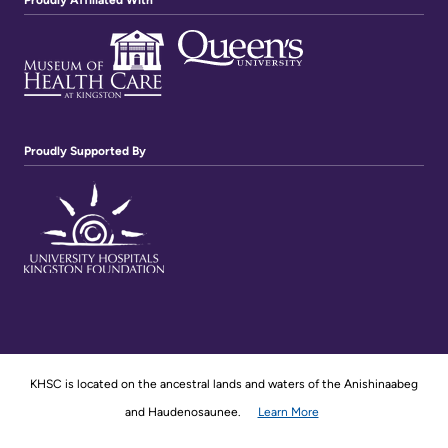
Proudly Affiliated With
Proudly Supported By
KHSC is located on the ancestral lands and waters of the Anishinaabeg
and Haudenosaunee.
Learn More