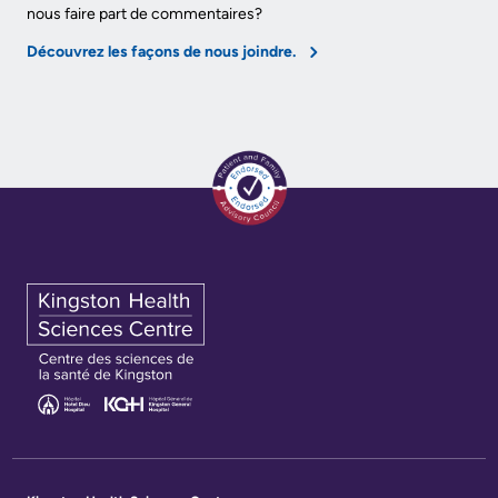
nous faire part de commentaires?
avec
familles
Découvrez les façons de nous joindre.
les
Protection
patients
des
Contact
renseignements
Us
personnels
et
Glossary
accès
of
à
Terms
l'information
Terms
My
of
Healthcare
use
Information
and
reference
Freedom