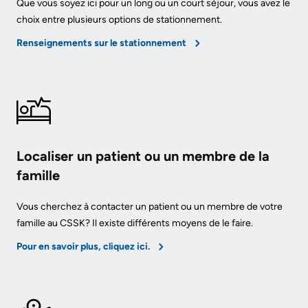
More...
Que vous soyez ici pour un long ou un court séjour, vous avez le
or
choix entre plusieurs options de stationnement.
contact
More...
a
Renseignements sur le stationnement
Innovation
patient
@
Hand
KHSC
Hygiene
Senior
and
Leadership
Infection
Localiser un patient ou un membre de la
Team
Prevention
famille
Board
Places
Vous cherchez à contacter un patient ou un membre de votre
of
to
famille au CSSK? Il existe différents moyens de le faire.
Directors
Stay
Pour en savoir plus, cliquez ici.
More...
Board
related
Virtual