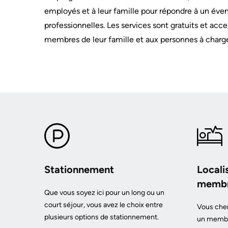
KHSC
Surgical
milieu
employés et à leur famille pour répondre à un éven
Conversations
Care
Our
professionnelles. Les services sont gratuits et acc
with
MORE...
mission,
your
membres de leur famille et aux personnes à charg
vision
care
PATIENT
and
team
SUPPORT
values
&
Food
SERVICES
Orientations
and
Stratégiques
shops
Ininew
MORE...
MORE...
Patient
Services
NOTRE
Patient
RENDEMENT
PREPARING
TO
&
LEAVE
Notre
Family
THE
Stationnement
Locali
HOSPITAL
carte
Resources
membre
de
Pharmacy
Que vous soyez ici pour un long ou un
Billing
pointage
Privacy
court séjour, vous avez le choix entre
and
Vous cher
Qualité
Spiritual
plusieurs options de stationnement.
expenses
un membre
et
Health