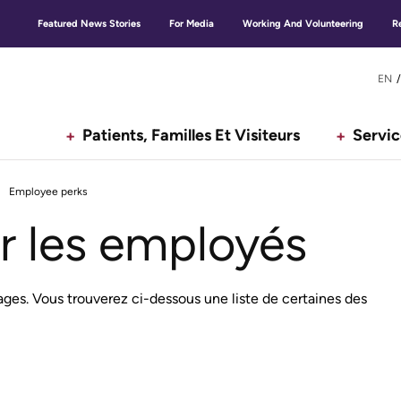
Featured News Stories
For Media
Working And Volunteering
R
Secondary
G
EN
menu
Patients, Familles Et Visiteurs
Servic
Employee perks
n
r les employés
es. Vous trouverez ci-dessous une liste de certaines des