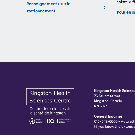
existe dif
sécurité
Renseignements sur le
Test
du
VISITING
stationnement
and
Pour en sa
A
patient
Scans
PATIENT
Responsabilité
MORE...
financière
Find
MORE...
or
contact
a
INNOVATION
@
patient
KHSC
Hand
Hygiene
SENIOR
and
LEADERSHIP
TEAM
Infection
Kingston Health Scienc
76 Stuart Street
Prevention
Kingston Ontario
BOARD
Places
K7L 2V7
OF
DIRECTORS
to
General Inquiries
Stay
613-549-6666 - Auto at
Board
(if you know the extensi
MORE...
related