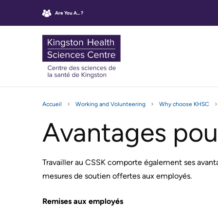
contenu
sitemap
Are You A... ?
principal
KHSC
Kingston
Main
Health
OUTBREAK,
CLINIC
QUI
Sciences
Accueil
Working and Volunteering
Why choose KHSC
navigatio
MASKING
APPOINTMENTS
SOMMES-
AND
NOUS?
Centre
Avantages pou
INFECTION
Find
CONTROL
Mission,
UPDATES
your
Vision
Clinic
et
GETTING
Travailler au CSSK comporte également ses avantag
Virtual
TO
Valeurs
Care
THE
mesures de soutien offertes aux employés.
Accord
HOSPITAL
Rescheduling
d'exploitation
your
Remises aux employés
Informations
du
appointment
générales
CSSK