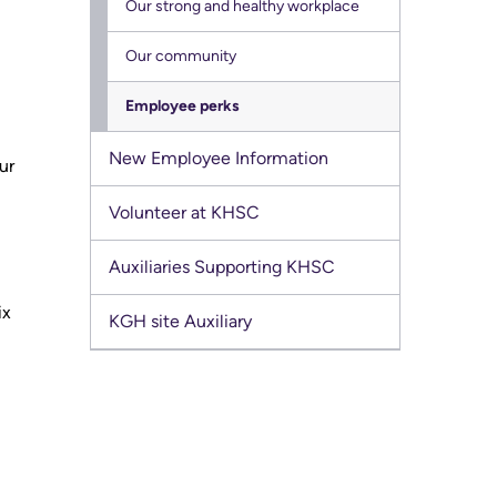
Our strong and healthy workplace
menu
Research
Our community
Learning
Employee perks
Health-care Providers
New Employee Information
ur
Staff Wellness
Volunteer at KHSC
Auxiliaries Supporting KHSC
ix
KGH site Auxiliary