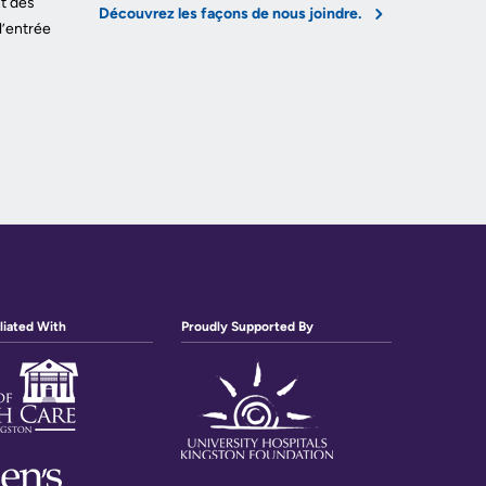
t des
Découvrez les façons de nous joindre.
l’entrée
liated With
Proudly Supported By