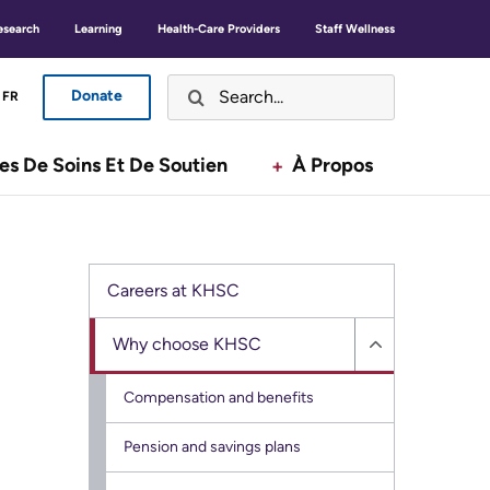
GLISH
ANÇAIS
EN
FR
esearch
Learning
Health-Care Providers
Staff Wellness
Donate
LISH
ANÇAIS
FR
Are You A... ?
Donate
Button
Button
es De Soins Et De Soutien
À Propos
Ouvrir
Patients, familles et visiteurs
Menu
Menu
Ouvrir
Services de soins et de soutien
Careers at KHSC
Ouvrir
À propos
Why choose KHSC
Hide
Why
Featured News Stories
Compensation and benefits
choose
Secondary
For Media
Pension and savings plans
KHSC
menu
sub
Working and Volunteering