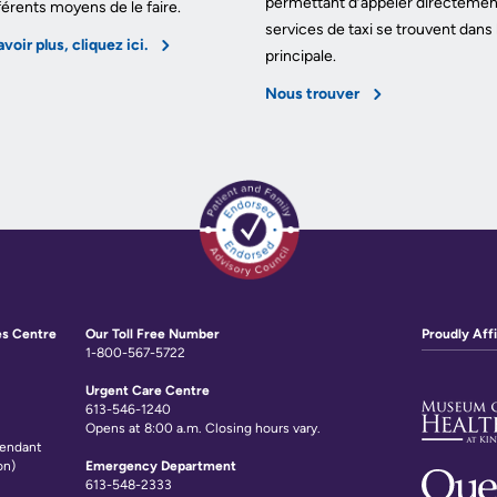
permettant d’appeler directemen
férents moyens de le faire.
services de taxi se trouvent dans 
voir plus, cliquez ici.
principale.
Nous trouver
es Centre
Our Toll Free Number
Proudly Affi
1-800-567-5722
Urgent Care Centre
613-546-1240
Opens at 8:00 a.m. Closing hours vary.
tendant
on)
Emergency Department
613-548-2333