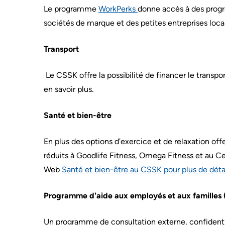
Le programme
WorkPerks
donne accès à des prog
sur
Nos
AREAS
le
sociétés de marque et des petites entreprises loca
emplacements
OF
stationnement
d'hôpitaux
CARE
Where
prédécesseurs
Transport
to
Cancer
MORE...
check
Care
Le CSSK offre la possibilité de financer le transpo
in
Critical
NOTRE
en savoir plus.
STRATÉGIE
when
Care
POUR
I
Labour
TRANSFORMER
Santé et bien-être
LES
arrive
and
SOINS
MORE...
Delivery
ENSEMBLE
En plus des options d'exercice et de relaxation o
2024-
Mental
2027
Health
réduits à Goodlife Fitness, Omega Fitness et au Cent
WHILE
YOU
and
Web
Santé et bien-être au CSSK pour plus de déta
S’adapter
ARE
Addiction
HERE
à
Care
l’évolution
Programme d'aide aux employés et aux familles
Accessibility
Pediatric
de
at
Care
notre
Un programme de consultation externe, confidentiel