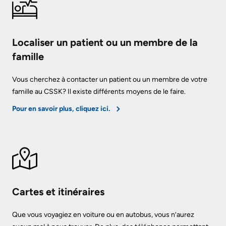
avec
familles
les
Protection
Localiser un patient ou un membre de la
patients
des
famille
Contact
renseignements
Vous cherchez à contacter un patient ou un membre de votre
Us
personnels
famille au CSSK? Il existe différents moyens de le faire.
et
Glossary
Pour en savoir plus, cliquez ici.
accès
of
à
Terms
l'information
Terms
My
of
Healthcare
use
Cartes et itinéraires
Information
and
reference
Freedom
Que vous voyagiez en voiture ou en autobus, vous n’aurez