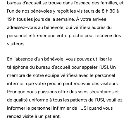
Are
Addiction
bureau d’accueil se trouve dans l’espace des familles, et
S’adapter
Here
Care
l’un de nos bénévoles y reçoit les visiteurs de 8 h 30 à
à
19 h tous les jours de la semaine. À votre arrivée,
Pediatric
Accessibility
l’évolution
adressez-vous au bénévole, qui vérifiera auprès du
Care
at
de
personnel infirmier que votre proche peut recevoir des
KHSC
notre
visiteurs.
Surgical
milieu
Care
Conversations
En l’absence d’un bénévole, vous pouvez utiliser le
with
Our
More...
téléphone du bureau d’accueil pour appeler l’USI. Un
your
mission,
membre de notre équipe vérifiera avec le personnel
care
vision
Patient
infirmier que votre proche peut recevoir des visiteurs.
team
and
Support
Pour que nous puissions offrir des soins sécuritaires et
values
&
de qualité uniforme à tous les patients de l’USI, veuillez
Food
Services
informer le personnel infirmier de l’USI quand vous
and
Orientations
rendez visite à un patient.
shops
Stratégiques
Ininew
Patient
More...
More...