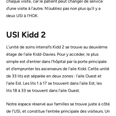
chaque visite, car le patient peut changer de service
générales
Areas
Nos
d’une visite à l’autre. N’oubliez pas non plus qu’il y a
sur
Research
of
emplacements
deux USI à l’HGK.
le
Care
d'hôpitaux
Learning
stationnement
prédécesseurs
USI Kidd 2
Health-care Providers
Cancer
Where
More...
Care
to
Staff Wellness
L’unité de soins intensifs Kidd 2 se trouve au deuxième
check
Critical
Notre
étage de l’aile Kidd-Davies. Pour y accéder, le plus
in
Care
stratégie
simple est d’entrer dans l’hôpital par la porte principale
when
pour
et d’emprunter les ascenseurs de l’aile Kidd. Cette unité
Labour
I
transformer
de 33 lits est séparée en deux zones : l’aile Ouest et
and
arrive
les
l’aile Est. Les lits 1 à 17 se trouvent dans l’aile Est; les
Delivery
soins
More...
lits 18 à 33 se trouvent dans l’aile Ouest.
ensemble
Mental
While
2024-
Health
Notre espace réservé aux familles se trouve juste à côté
You
2027
and
de l’USI, et constitue l’entrée principale des visiteurs. Un