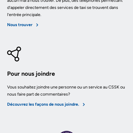
aucun mal à nous trouver. De plus, des téléphones permettant
of
d’appeler directement des services de taxi se trouvent dans
Frequently
Information
l’entrée principale.
Asked
Video
Nous trouver
Questions
Surveillance
use
at
KHSC
More...
Pour nous joindre
Our
Vous souhaitez joindre une personne ou un service au CSSK ou
Foundation
nous faire part de commentaires?
Découvrez les façons de nous joindre.
Inclusion
@
KHSC