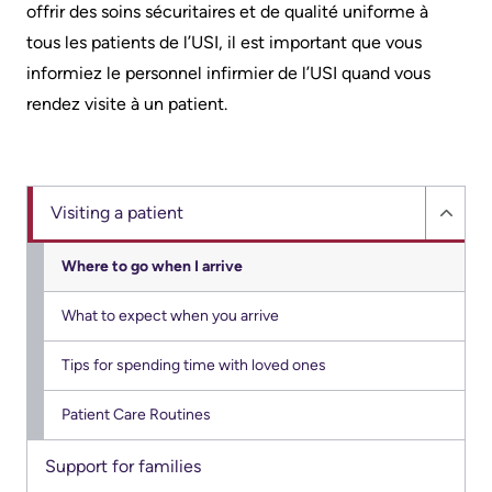
More...
or
offrir des soins sécuritaires et de qualité uniforme à
contact
More...
tous les patients de l’USI, il est important que vous
a
informiez le personnel infirmier de l’USI quand vous
Innovation
patient
rendez visite à un patient.
@
Hand
KHSC
Hygiene
Senior
and
Visiting a patient
Hide
Leadership
Infection
Visiti
Team
Where to go when I arrive
Prevention
a
Board
What to expect when you arrive
Places
patie
of
to
sub
Tips for spending time with loved ones
Directors
Stay
menu
Patient Care Routines
More...
Board
related
Support for families
Virtual