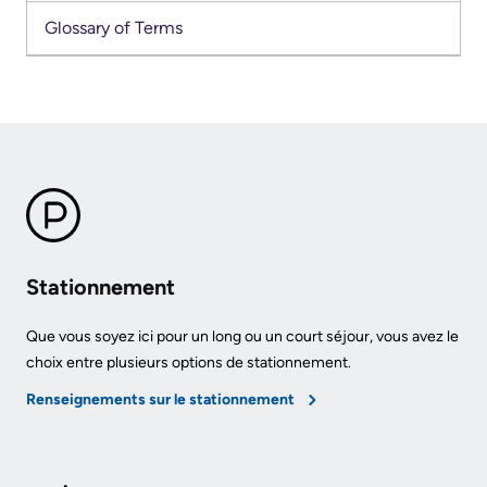
documents
Care
Glossary of Terms
Board
for
Recruitment
Patients
More...
Privacy
and
Conseillers
Consent
à
l’expérience
Advance
patient
Stationnement
Care
Planning
Conseil
Que vous soyez ici pour un long ou un court séjour, vous avez le
consultatif
choix entre plusieurs options de stationnement.
Engage
des
with
Renseignements sur le stationnement
patients
us
et
Relations
des