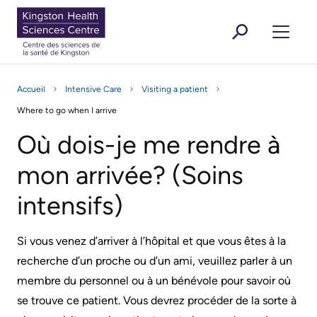
contenu
GLISH
ANÇAIS
EN
FR
sitemap
MEN
principal
KHSC
Featured News Stories
For Media
Kingston
Are You A... ?
Donate
Working And Volunteering
Secondar
Outbreak,
Clinic
Qui
Research
Are You A... ?
Health
Button
Learning
Accueil
Intensive Care
Visiting a patient
masking
Appointments
sommes-
menu
Health-Care Providers
Sciences
Staff Wellness
Ouvrir
Patients, familles et visiteurs
Menu
Where to go when I arrive
and
nous?
Centre
Find
infection
Où dois-je me rendre à
your
Mission,
control
Ouvrir
Services de soins et de soutien
mon arrivée? (Soins
Clinic
Vision
updates
et
intensifs)
Ouvrir
À propos
Virtual
Getting
Valeurs
Care
to
Si vous venez d’arriver à l’hôpital et que vous êtes à la
Accord
the
Featured News Stories
Rescheduling
recherche d’un proche ou d’un ami, veuillez parler à un
d'exploitation
Hospital
Secondary
your
membre du personnel ou à un bénévole pour savoir où
du
For Media
appointment
menu
se trouve ce patient. Vous devrez procéder de la sorte à
Informations
CSSK
Working and Volunteering