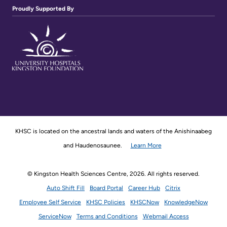
Proudly Supported By
KHSC is located on the ancestral lands and waters of the Anishinaabeg
and Haudenosaunee.
Learn More
© Kingston Health Sciences Centre, 2026. All rights reserved.
Auto Shift Fill
Board Portal
Career Hub
Citrix
Employee Self Service
KHSC Policies
KHSCNow
KnowledgeNow
ServiceNow
Terms and Conditions
Webmail Access