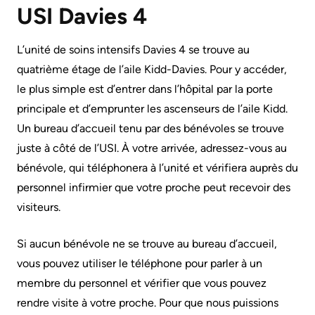
USI Davies 4
Services
Preparing
Notre
Patient
L’unité de soins intensifs Davies 4 se trouve au
to
rendement
&
quatrième étage de l’aile Kidd-Davies. Pour y accéder,
leave
Family
Notre
le plus simple est d’entrer dans l’hôpital par la porte
the
Resources
carte
principale et d’emprunter les ascenseurs de l’aile Kidd.
Hospital
de
Un bureau d’accueil tenu par des bénévoles se trouve
Pharmacy
Billing
pointage
juste à côté de l’USI. À votre arrivée, adressez-vous au
Privacy
and
bénévole, qui téléphonera à l’unité et vérifiera auprès du
Qualité
expenses
personnel infirmier que votre proche peut recevoir des
Spiritual
et
visiteurs.
Health
sécurité
Visiting
du
A
Si aucun bénévole ne se trouve au bureau d’accueil,
Test
patient
Patient
vous pouvez utiliser le téléphone pour parler à un
and
membre du personnel et vérifier que vous pouvez
Scans
Responsabilité
Find
rendre visite à votre proche. Pour que nous puissions
financière